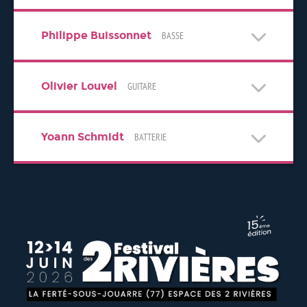
Philippe Buissonnet
BASSE
Olivier Louvel
GUITARE
Yoann Schmidt
BATTERIE