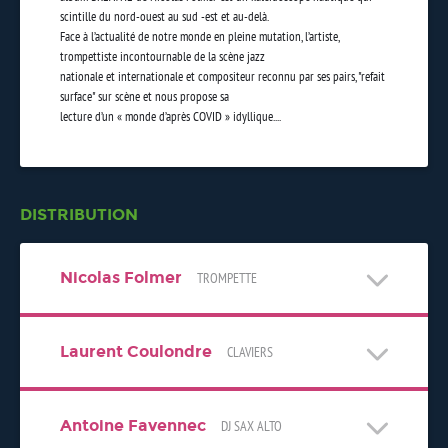
scintille du nord-ouest au sud -est et au-delà.
Face à l’actualité de notre monde en pleine mutation, l’artiste,
trompettiste incontournable de la scène jazz
nationale et internationale et compositeur reconnu par ses pairs, "refait
surface" sur scène et nous propose sa
lecture d’un « monde d’après COVID » idyllique....
DISTRIBUTION
Nicolas Folmer
TROMPETTE
Laurent Coulondre
CLAVIERS
Antoine Favennec
DJ SAX ALTO