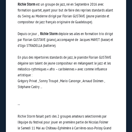
Richie Storm
est un groupe de jazz, né en Septembre 2016 avec
formation quartet, ayant pour but de faire des reprises standards allant
du Swing au Moderne dirigé par Florian GUSTAVE (jeune pianiste et
compositeur de jazz français originaire de Guadeloupe).
Depuis ce jour ,
Richie Storm
déploie ses ailes en formation trio dirigé
par Florian GUSTAVE (piano), accompagné de Jacques MAYET (basse) et
d'Ugo STRADELLA (batterie).
En plus des répertoires standards de jazz, le pianiste Florian GUSTAVE
dégaine son talent de jeune compositeur en mélangeant le jazz et les
mélodico-rythmiques « afro – caribéennes » avec comme influence
artistique :
Grégory Privat , Sonny Troupé , Mario Canonge , Arnaud Dolmen ,
Stéphane Castry ...
--
Richie Storm faisait parti des 2 groupes amateurs selectionnés par
l'équipe du festival pour jouer
en première partie de Nicolas Folmer
le Samedi 11 Mai au Château-Ephémère à Carrières-sous-Poissy. Grand