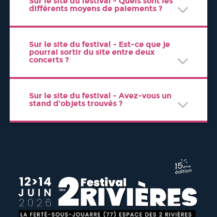
Sur le site du festival - Quels sont les
différents moyens de paiements ?
Sur le site du festival - Est-ce que je
pourrai sortir du site entre deux
concerts ?
Sur le site du festival - Avez-vous un
stand d’objets trouvés ?