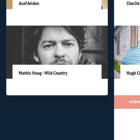
Asaf Avidan
Charlie
Mathis Haug - Wild Country
Hugh C
SCÈNE