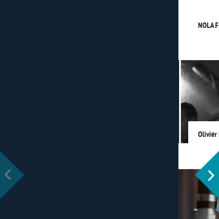
NOLA F
Olivier